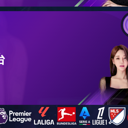
:
首页
注册登录
MTI/BTI院校
云南师范大学
发布日期：
2020-08-31