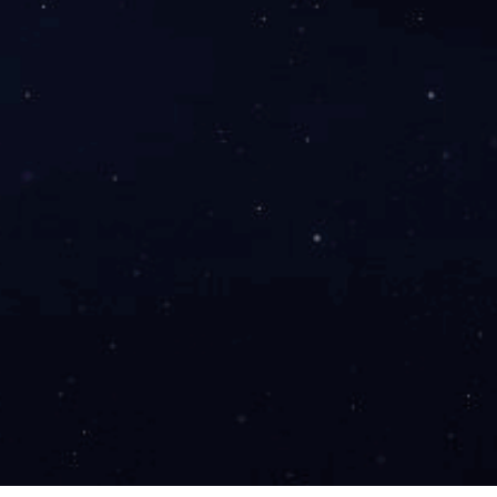
留言簿
信公众号
售后服务平台
400 650 8687
统一客服热线：
京ICP备05030127号-3
网站地图
隐私声明
口
|