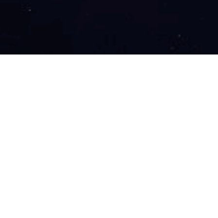
上一篇:
下一篇:
星空在线注册（中国）官
注册登录