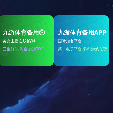
中山大学
今天的主角是
页的...