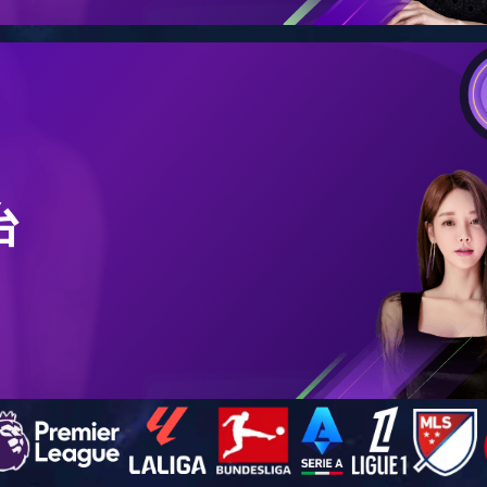
:
首页
注册登录
双一流/985/211
西安电子科技大学
发布日期：
2020-07-08