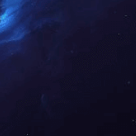
复旦大学
2018年，
旦大学外国语